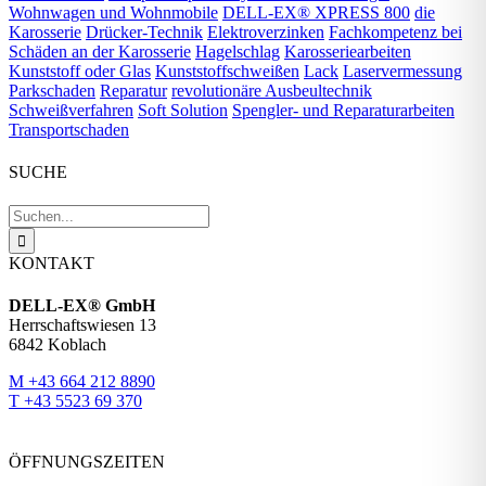
Wohnwagen und Wohnmobile
DELL-EX® XPRESS 800
die
Karosserie
Drücker-Technik
Elektroverzinken
Fachkompetenz bei
Schäden an der Karosserie
Hagelschlag
Karosseriearbeiten
Kunststoff oder Glas
Kunststoffschweißen
Lack
Laservermessung
Parkschaden
Reparatur
revolutionäre Ausbeultechnik
Schweißverfahren
Soft Solution
Spengler- und Reparaturarbeiten
Transportschaden
SUCHE
Suche
nach:
KONTAKT
DELL-EX® GmbH
Herrschaftswiesen 13
6842 Koblach
M +43 664 212 8890
T +43 5523 69 370
ÖFFNUNGSZEITEN