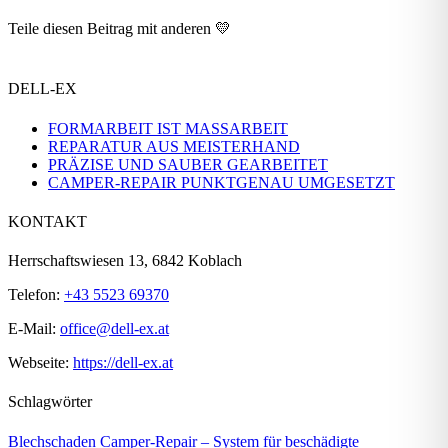
Teile diesen Beitrag mit anderen 💛
Facebook
X
LinkedIn
WhatsApp
Pinterest
E-
Mail
DELL-EX
FORMARBEIT IST MASSARBEIT
REPARATUR AUS MEISTERHAND
PRÄZISE UND SAUBER GEARBEITET
CAMPER-REPAIR PUNKTGENAU UMGESETZT
KONTAKT
Herrschaftswiesen 13, 6842 Koblach
Telefon:
+43 5523 69370
E-Mail:
office@dell-ex.at
Webseite:
https://dell-ex.at
Schlagwörter
Blechschaden
Camper-Repair – System für beschädigte