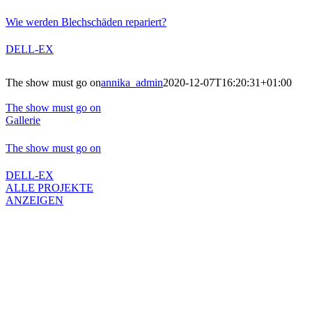
Wie werden Blechschäden repariert?
DELL-EX
The show must go on
annika_admin
2020-12-07T16:20:31+01:00
The show must go on
Gallerie
The show must go on
DELL-EX
ALLE PROJEKTE
ANZEIGEN
Was uns antreibt, ist das Streben nach