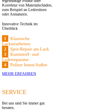
regelmäßige Politur oder
Korrektur von Materialschäden,
zum Beispiel an Ledersitzen
oder Armaturen.
Innovative Technik im
Überblick
1
Klassische
Lackierarbeiten
2
Spot-Repair am Lack
3
Kunststoff- und
Lederreparatur
4
Politur Innen/Außen
MEHR ERFAHREN
SERVICE
Bei uns sind Sie immer gut
beraten.