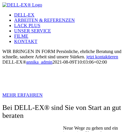
Zum
Inhalt
DELL-EX
springen
ARBEITEN & REFERENZEN
LACK PLUS
UNSER SERVICE
FILME
KONTAKT
WIR BRINGEN IN FORM
Persönliche, ehrliche Beratung und
schnelle, saubere Arbeit sind unsere Stärken.
jetzt kontaktieren
DELL-EX®
annika_admin
2021-08-09T10:03:06+02:00
EINE IDEE, EIN ZIEL UND SEHR VIEL
EHRGEIZ.
MEHR ERFAHREN
Bei DELL-EX® sind Sie von Start an gut
beraten
Neue Wege zu gehen und ein