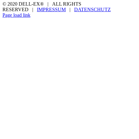
© 2020 DELL-EX® | ALL RIGHTS
RESERVED |
IMPRESSUM
|
DATENSCHUTZ
Facebook
YouTube
Page load link
Nach
oben