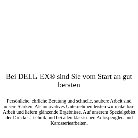
technischer Innovation, fachlichem Know-
how und der Wunsch, einen Beitrag zu mehr
Verkehrssicherheit zu leisten.
Bei DELL-EX® sind Sie vom Start an gut
beraten
Persönliche, ehrliche Beratung und schnelle, saubere Arbeit sind
unsere Stärken. Als innovatives Unternehmen leisten wir makellose
Arbeit und liefern glänzende Ergebnisse. Auf unserem Spezialgebiet
der Drücker-Technik und bei allen klassischen Autospengler- und
Karosseriearbeiten.