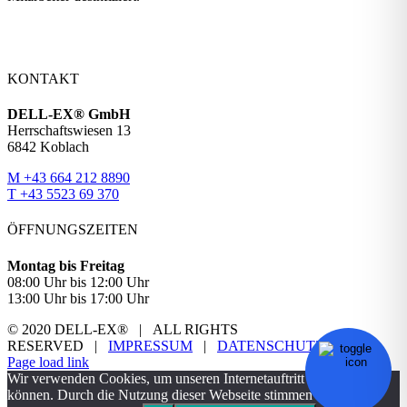
KONTAKT
DELL-EX® GmbH
Herrschaftswiesen 13
6842 Koblach
M +43 664 212 8890
T +43 5523 69 370
ÖFFNUNGSZEITEN
Montag bis Freitag
08:00 Uhr bis 12:00 Uhr
13:00 Uhr bis 17:00 Uhr
© 2020 DELL-EX® | ALL RIGHTS
RESERVED |
IMPRESSUM
|
DATENSCHUTZ
Facebook
YouTube
Page load link
Wir verwenden Cookies, um unseren Internetauftritt verbessern zu
können. Durch die Nutzung dieser Webseite stimmen Sie der