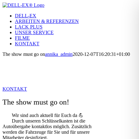
Zum
Inhalt
DELL-EX
springen
ARBEITEN & REFERENZEN
LACK PLUS
UNSER SERVICE
FILME
KONTAKT
The show must go on
annika_admin
2020-12-07T16:20:31+01:00
Haben Sie ein Projekt, bei dem wir helfen
können?
KONTAKT
The show must go on!
Wir sind auch aktuell für Euch da 💪
Durch unseren Schlüsselkasten ist die
Autoübergabe kontaktlos möglich. Zusätzlich
werden die Fahrzeuge für Sie und für unsere
Mitarbeiter desinfiziert.